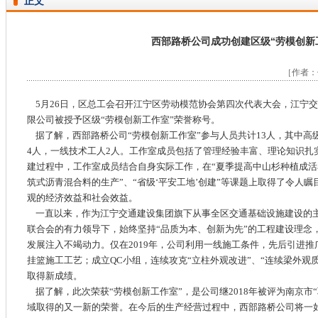
正文
西部路桥公司成功创建区级“劳模创新
［作者：佚
5月26日，区总工会召开江宁区劳动模范协会第四次代表大会，江宁
限公司被授予区级“劳模创新工作室”荣誉称号。
据了解，西部路桥公司“劳模创新工作室”参与人员共计13人，其中高
4人，一线技术工人2人。工作室成员包括了管理经验丰富、理论知识扎
建过程中，工作室成员结合自身实际工作，在“夏季提高中山杉种植成活率
筑式沥青混合料的生产”、“省级‘平安工地’创建”等课题上取得了令人
观的经济效益和社会效益。
一直以来，作为江宁交通建设集团旗下从事全区交通基础设施建设的
联合会的有力领导下，始终坚持“品质为本、创新为先”的工程建设理念
发展注入不竭动力。仅在2019年，公司利用一线施工条件，先后引进
挂篮施工工艺；成立QC小组，连续攻克“立柱外观改进”、“连续梁外观
取得新成绩。
据了解，此次荣获“劳模创新工作室”，是公司继2018年被评为南京市
域取得的又一新的荣誉。在今后的生产经营过程中，西部路桥公司将一