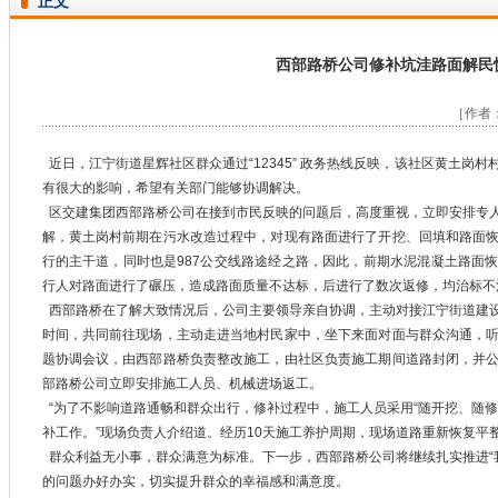
正文
西部路桥公司修补坑洼路面解民
［作者：
近日，江宁街道星辉社区群众通过“12345” 政务热线反映，该社区黄土岗
有很大的影响，希望有关部门能够协调解决。
区交建集团西部路桥公司在接到市民反映的问题后，高度重视，立即安排专
解，黄土岗村前期在污水改造过程中，对现有路面进行了开挖、回填和路面
行的主干道，同时也是987公交线路途经之路，因此，前期水泥混凝土路面
行人对路面进行了碾压，造成路面质量不达标，后进行了数次返修，均治标不
西部路桥在了解大致情况后，公司主要领导亲自协调，主动对接江宁街道建
时间，共同前往现场，主动走进当地村民家中，坐下来面对面与群众沟通，
题协调会议，由西部路桥负责整改施工，由社区负责施工期间道路封闭，并
部路桥公司立即安排施工人员、机械进场返工。
“为了不影响道路通畅和群众出行，修补过程中，施工人员采用“随开挖、随修
补工作。”现场负责人介绍道。经历10天施工养护周期，现场道路重新恢复平
群众利益无小事，群众满意为标准。下一步，西部路桥公司将继续扎实推进“
的问题办好办实，切实提升群众的幸福感和满意度。