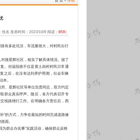
首 页
>
详细
忧
佚名 发表时间：2023/10/9 阅读：
859
］
村村路有多处坑洼，车流量很大，对村民出行
人对接星辉社区，核实了解具体情况。据了
恢复。但该段路不仅是黄土岗村村民日常通
恢复之后，在没有达到养护周期，社会车辆
治本。
设所、星辉社区等单位负责同志，双方约定
听取群众真实呼声。随后，各方代表召开专
公交线路绕行工作。在明确各方责任后，西
补”的方式，力争在最短的时间完成道路修
整路面。
我为群众办实事”实践活动，确保群众反映