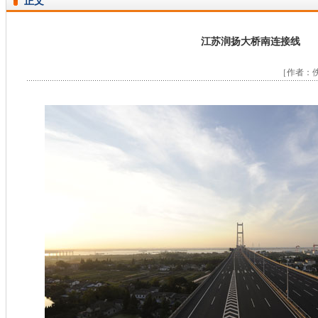
正文
江苏润扬大桥南连接线
［作者：佚名